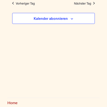
Navig
und
Vorheriger Tag
Nächster Tag
Ansichten
Navigati
Kalender abonnieren
Home