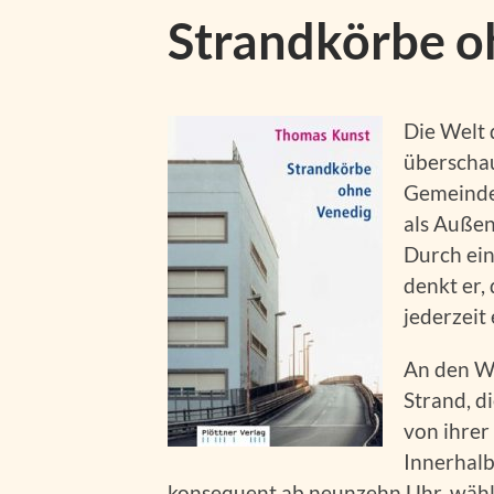
Strandkörbe o
Die Welt 
überschau
Gemeinde
als Außenl
Durch ein
denkt er,
jederzeit
An den W
Strand, di
von ihrer
Innerhalb
konsequent ab neunzehn Uhr, wählt