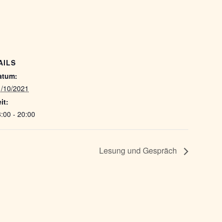
AILS
atum:
1/10/2021
it:
:00 - 20:00
Lesung und Gespräch