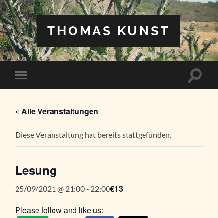
THOMAS KUNST
Suchfe
Mobile-
ein-/a
Menü
ein-/ausblenden
« Alle Veranstaltungen
Diese Veranstaltung hat bereits stattgefunden.
Lesung
€13
25/09/2021 @ 21:00
-
22:00
Please follow and like us: