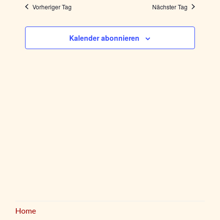
Navig
und
Vorheriger Tag
Nächster Tag
Ansichten
Kalender abonnieren
Navigati
Home