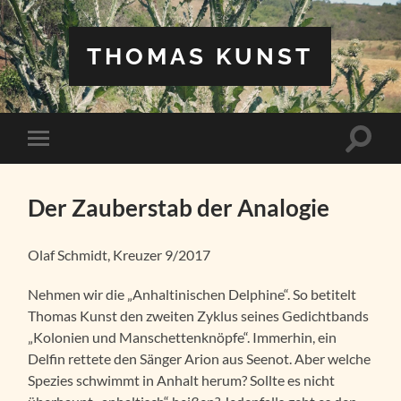
THOMAS KUNST
Suchfe
Mobile-
ein-/a
Menü
ein-/ausblenden
Der Zauberstab der Analogie
Olaf Schmidt, Kreuzer 9/2017
Nehmen wir die „Anhaltinischen Delphine“. So betitelt
Thomas Kunst den zweiten Zyklus seines Gedichtbands
„Kolonien und Manschettenknöpfe“. Immerhin, ein
Delfin rettete den Sänger Arion aus Seenot. Aber welche
Spezies schwimmt in Anhalt herum? Sollte es nicht