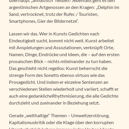
überhaupt „anhaltisch“ heißen? Jedenfalls geht es den
argentinischen Artgenossen an den Kragen: „Delphin im
Sand, vertrocknet, trotz der Rufer. / Touristen,
Smartphones, Gier der Bildernetze“.
Lassen wir das. Wer in Kunsts Gedichten nach
Eindeutigkeit sucht, kommt nicht weit. Kunst arbeitet
mit Anspielungen und Assoziationen, verknüpft Orte,
Namen, Dinge, Eindrücke und Ideen, die – auf den ersten
prosaischen Blick – nichts miteinander zu tun haben.
Das geschieht nicht regellos: Kunst beherrscht die
strenge Form des Sonetts ebenso virtuos wie das
Prosagedicht. Und indem er einzelne Sentenzen an
verschiedenen Stellen wiederholt und variiert, schafft er
auch eine gedanklicheRhythmisierung, die alle Gedichte
durchzieht und zueinander in Beziehung setzt.
Gerade „welthaltige“ Themen – Umweltzerstörung,
Kapitalismuskritik oder die Klage über den korrupten