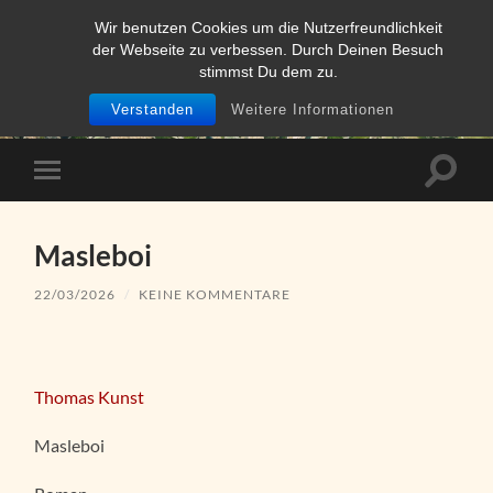
Wir benutzen Cookies um die Nutzerfreundlichkeit
der Webseite zu verbessen. Durch Deinen Besuch
THOMAS KUNST
stimmst Du dem zu.
Verstanden
Weitere Informationen
Suchfe
Mobile-
ein-/a
Menü
ein-/ausblenden
Masleboi
22/03/2026
/
KEINE KOMMENTARE
Thomas Kunst
Masleboi