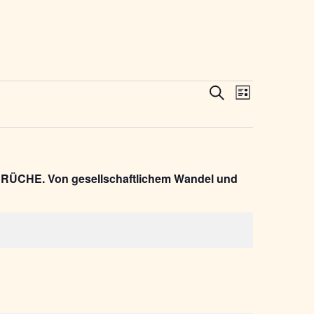
Veranst
Veranstal
Suche
Liste
Ansicht
Suche
Navigat
und
Ansichten,
RÜCHE. Von gesellschaftlichem Wandel und
Navigatio