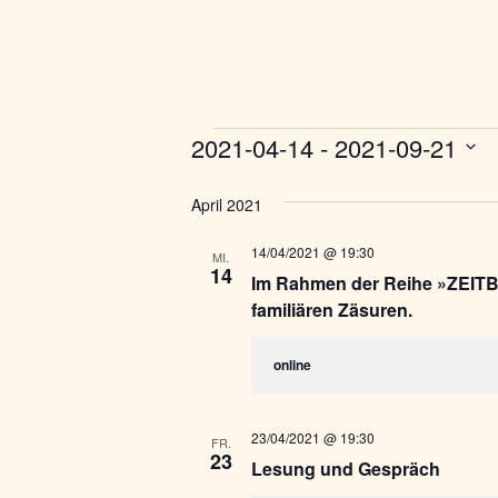
2021-04-14
 - 
2021-09-21
Veranstaltungen
Datum
wählen.
April 2021
14/04/2021 @ 19:30
MI.
14
Im Rahmen der Reihe »ZEITB
familiären Zäsuren.
online
23/04/2021 @ 19:30
FR.
23
Lesung und Gespräch