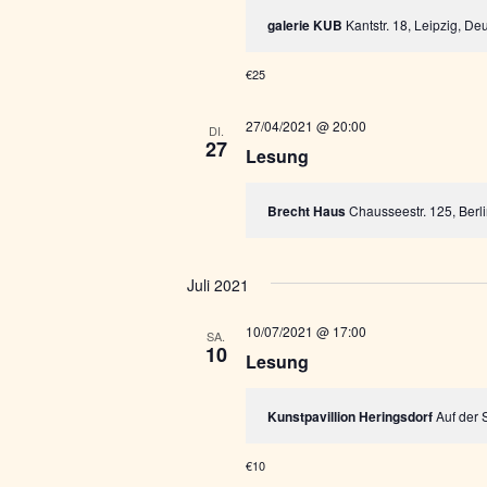
galerie KUB
Kantstr. 18, Leipzig, De
€25
27/04/2021 @ 20:00
DI.
27
Lesung
Brecht Haus
Chausseestr. 125, Berl
Juli 2021
10/07/2021 @ 17:00
SA.
10
Lesung
Kunstpavillion Heringsdorf
Auf der
€10