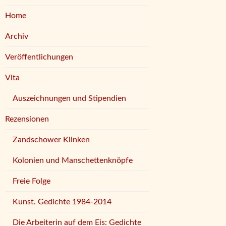
Home
Archiv
Veröffentlichungen
altung
tungen
Vita
en-
ion
Auszeichnungen und Stipendien
Rezensionen
Zandschower Klinken
n
Kolonien und Manschettenknöpfe
Freie Folge
Kunst. Gedichte 1984-2014
Die Arbeiterin auf dem Eis: Gedichte