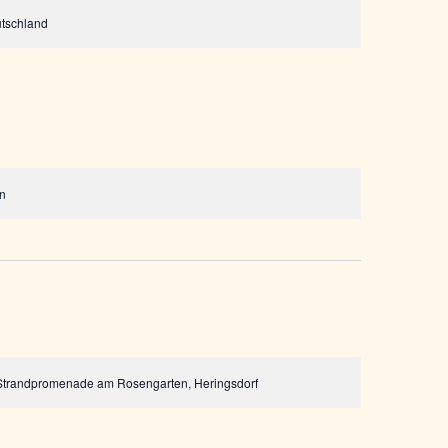
utschland
in
 Strandpromenade am Rosengarten, Heringsdorf