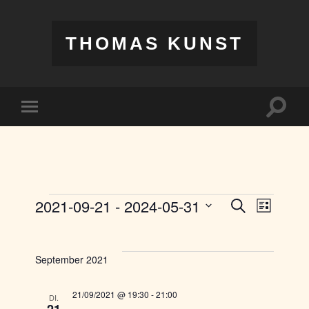
THOMAS KUNST
Suchfe
Mobile-
ein-/a
Menü
ein-/ausblenden
2021-09-21
 - 
2024-05-31
Veransta
Veran
Suche
Liste
Ansic
Veranstaltungen
Datum
Suche
wählen.
Navig
und
September 2021
Ansichten
Navigati
21/09/2021 @ 19:30
-
21:00
DI.
21