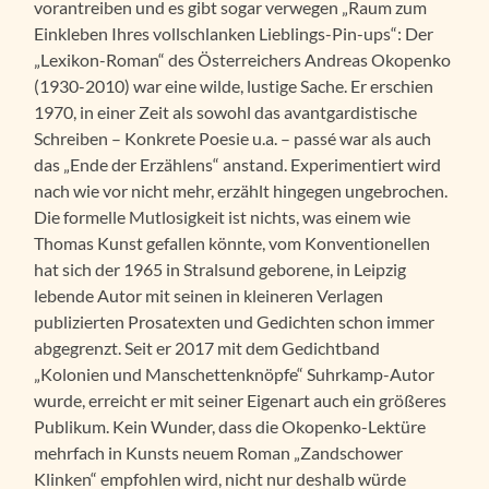
vorantreiben und es gibt sogar verwegen „Raum zum
Einkleben Ihres vollschlanken Lieblings-Pin-ups“: Der
„Lexikon-Roman“ des Österreichers Andreas Okopenko
(1930-2010) war eine wilde, lustige Sache. Er erschien
1970, in einer Zeit als sowohl das avantgardistische
Schreiben – Konkrete Poesie u.a. – passé war als auch
das „Ende der Erzählens“ anstand. Experimentiert wird
nach wie vor nicht mehr, erzählt hingegen ungebrochen.
Die formelle Mutlosigkeit ist nichts, was einem wie
Thomas Kunst gefallen könnte, vom Konventionellen
hat sich der 1965 in Stralsund geborene, in Leipzig
lebende Autor mit seinen in kleineren Verlagen
publizierten Prosatexten und Gedichten schon immer
abgegrenzt. Seit er 2017 mit dem Gedichtband
„Kolonien und Manschettenknöpfe“ Suhrkamp-Autor
wurde, erreicht er mit seiner Eigenart auch ein größeres
Publikum. Kein Wunder, dass die Okopenko-Lektüre
mehrfach in Kunsts neuem Roman „Zandschower
Klinken“ empfohlen wird, nicht nur deshalb würde