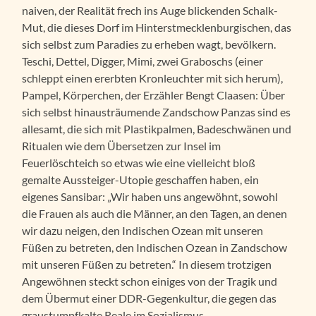
naiven, der Realität frech ins Auge blickenden Schalk-
Mut, die dieses Dorf im Hinterstmecklenburgischen, das
sich selbst zum Paradies zu erheben wagt, bevölkern.
Teschi, Dettel, Digger, Mimi, zwei Graboschs (einer
schleppt einen ererbten Kronleuchter mit sich herum),
Pampel, Körperchen, der Erzähler Bengt Claasen: Über
sich selbst hinausträumende Zandschow Panzas sind es
allesamt, die sich mit Plastikpalmen, Badeschwänen und
Ritualen wie dem Übersetzen zur Insel im
Feuerlöschteich so etwas wie eine vielleicht bloß
gemalte Aussteiger-Utopie geschaffen haben, ein
eigenes Sansibar: „Wir haben uns angewöhnt, sowohl
die Frauen als auch die Männer, an den Tagen, an denen
wir dazu neigen, den Indischen Ozean mit unseren
Füßen zu betreten, den Indischen Ozean in Zandschow
mit unseren Füßen zu betreten.“ In diesem trotzigen
Angewöhnen steckt schon einiges von der Tragik und
dem Übermut einer DDR-Gegenkultur, die gegen das
graustumpfkalte Reale im Sozialismus