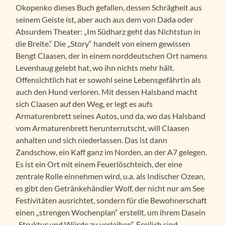
Okopenko dieses Buch gefallen, dessen Schrägheit aus
seinem Geiste ist, aber auch aus dem von Dada oder
Absurdem Theater: „Im Südharz geht das Nichtstun in
die Breite.“ Die „Story“ handelt von einem gewissen
Bengt Claasen, der in einem norddeutschen Ort namens
Levenhaug gelebt hat, wo ihn nichts mehr hält.
Offensichtlich hat er sowohl seine Lebensgefährtin als
auch den Hund verloren. Mit dessen Halsband macht
sich Claasen auf den Weg, er legt es aufs
Armaturenbrett seines Autos, und da, wo das Halsband
vom Armaturenbrett herunterrutscht, will Claasen
anhalten und sich niederlassen. Das ist dann
Zandschow, ein Kaff ganz im Norden, an der A7 gelegen.
Es ist ein Ort mit einem Feuerlöschteich, der eine
zentrale Rolle einnehmen wird, u.a. als Indischer Ozean,
es gibt den Getränkehändler Wolf, der nicht nur am See
Festivitäten ausrichtet, sondern für die Bewohnerschaft
einen „strengen Wochenplan“ erstellt, um ihrem Dasein
„Struktur und Würde zu verleihen“. Freilich sind