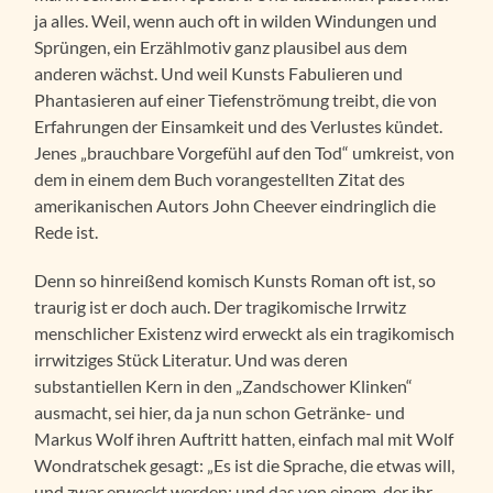
ja alles. Weil, wenn auch oft in wilden Windungen und
Sprüngen, ein Erzählmotiv ganz plausibel aus dem
anderen wächst. Und weil Kunsts Fabulieren und
Phantasieren auf einer Tiefenströmung treibt, die von
Erfahrungen der Einsamkeit und des Verlustes kündet.
Jenes „brauchbare Vorgefühl auf den Tod“ umkreist, von
dem in einem dem Buch vorangestellten Zitat des
amerikanischen Autors John Cheever eindringlich die
Rede ist.
Denn so hinreißend komisch Kunsts Roman oft ist, so
traurig ist er doch auch. Der tragikomische Irrwitz
menschlicher Existenz wird erweckt als ein tragikomisch
irrwitziges Stück Literatur. Und was deren
substantiellen Kern in den „Zandschower Klinken“
ausmacht, sei hier, da ja nun schon Getränke- und
Markus Wolf ihren Auftritt hatten, einfach mal mit Wolf
Wondratschek gesagt: „Es ist die Sprache, die etwas will,
und zwar erweckt werden; und das von einem, der ihr