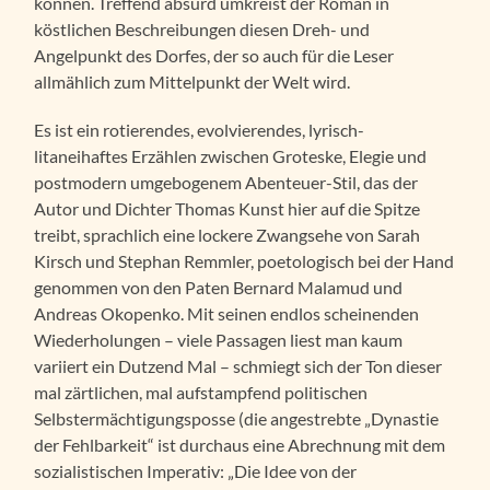
können. Treffend absurd umkreist der Roman in
köstlichen Beschreibungen diesen Dreh- und
Angelpunkt des Dorfes, der so auch für die Leser
allmählich zum Mittelpunkt der Welt wird.
Es ist ein rotierendes, evolvierendes, lyrisch-
litaneihaftes Erzählen zwischen Groteske, Elegie und
postmodern umgebogenem Abenteuer-Stil, das der
Autor und Dichter Thomas Kunst hier auf die Spitze
treibt, sprachlich eine lockere Zwangsehe von Sarah
Kirsch und Stephan Remmler, poetologisch bei der Hand
genommen von den Paten Bernard Malamud und
Andreas Okopenko. Mit seinen endlos scheinenden
Wiederholungen – viele Passagen liest man kaum
variiert ein Dutzend Mal – schmiegt sich der Ton dieser
mal zärtlichen, mal aufstampfend politischen
Selbstermächtigungsposse (die angestrebte „Dynastie
der Fehlbarkeit“ ist durchaus eine Abrechnung mit dem
sozialistischen Imperativ: „Die Idee von der